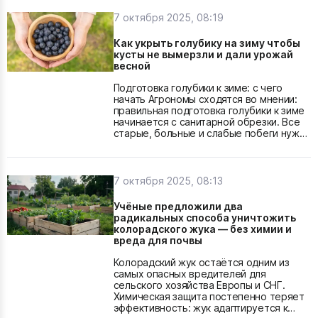
стоматолога. По данным ведомства,
«умная операционная» будет
7 октября 2025, 08:19
использовать интегрированные
цифровые системы для мониторинга
Как укрыть голубику на зиму чтобы
состояния пациента, управления
кусты не вымерзли и дали урожай
оборудованием и записи медицинских
весной
процедур в единую...
Подготовка голубики к зиме: с чего
начать Агрономы сходятся во мнении:
правильная подготовка голубики к зиме
начинается с санитарной обрезки. Все
старые, больные и слабые побеги нужно
удалить, а здоровые ветви аккуратно
пригнуть к земле. Это не только
снижает нагрузку на куст, но и
облегчает дальнейшее укрытие. Второй
7 октября 2025, 08:13
обязательный шаг — влагозарядный
полив. Перед морозами кусты
Учёные предложили два
проливают большим количеством воды:
радикальных способа уничтожить
влажная...
колорадского жука — без химии и
вреда для почвы
Колорадский жук остаётся одним из
самых опасных вредителей для
сельского хозяйства Европы и СНГ.
Химическая защита постепенно теряет
эффективность: жук адаптируется к