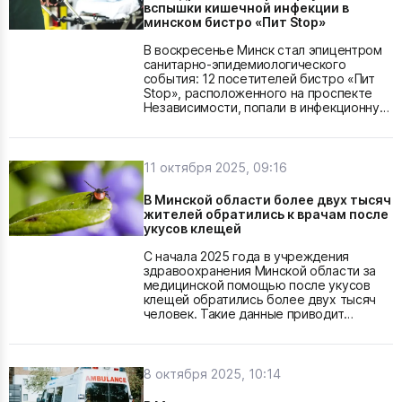
даже умерли. Проверка показала, что
вспышки кишечной инфекции в
фиктивные...
минском бистро «Пит Stop»
В воскресенье Минск стал эпицентром
санитарно-эпидемиологического
события: 12 посетителей бистро «Пит
Stop», расположенного на проспекте
Независимости, попали в инфекционную
больницу с симптомами кишечной
инфекции. Об этом сообщили в пресс-
службе Министерства
здравоохранения. Все пациенты
11 октября 2025, 09:16
оцениваются как имеющие состояние
средней тяжести. Сразу после
В Минской области более двух тысяч
выявления случая была запущена
жителей обратились к врачам после
административная проверка:
укусов клещей
специалисты...
С начала 2025 года в учреждения
здравоохранения Минской области за
медицинской помощью после укусов
клещей обратились более двух тысяч
человек. Такие данные приводит
областной центр гигиены,
эпидемиологии и общественного
здоровья. Из этого числа 722 случая
пришлись на детей — около 35 % всех
8 октября 2025, 10:14
обращений. По сравнению с прошлым
годом показатель вырос на 13 %. В 2024-