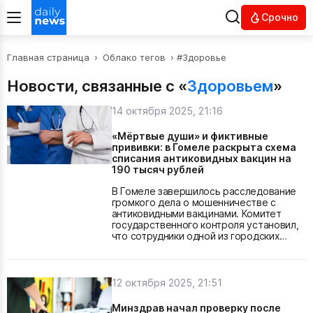
Срочно
Главная страница
›
Облако тегов
› #Здоровье
Новости, связанные с «
Здоровьем
»
14 октября 2025, 21:16
«Мёртвые души» и фиктивные
прививки: в Гомеле раскрыта схема
списания антиковидных вакцин на
190 тысяч рублей
В Гомеле завершилось расследование
громкого дела о мошенничестве с
антиковидными вакцинами. Комитет
государственного контроля установил,
что сотрудники одной из городских
поликлиник на протяжении трёх лет — с
января 2022 по декабрь 2024 года —
подделывали данные о вакцинации,
указывая в отчётах десятки граждан,
12 октября 2025, 21:51
которые на самом деле не проходили
процедуру, а в некоторых случаях —
Минздрав начал проверку после