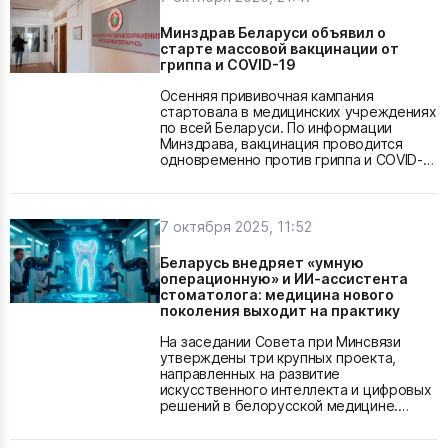
менее 30 минут. Если у сотрудницы двое
или более детей в возрасте до
Минздрав Беларуси объявил о
полутора лет, длительность перерыва
старте массовой вакцинации от
увеличивается до одного часа. Эти...
гриппа и COVID-19
Осенняя прививочная кампания
стартовала в медицинских учреждениях
по всей Беларуси. По информации
Минздрава, вакцинация проводится
одновременно против гриппа и COVID-
19. Сделать прививку можно бесплатно,
обратившись в поликлинику по месту
жительства. Как пояснили специалисты,
кампания начата заранее — до
7 октября 2025, 11:52
наступления эпидемического сезона. По
прогнозам Минздрава, рост
Беларусь внедряет «умную
заболеваемости гриппом и ОРВИ
операционную» и ИИ-ассистента
ожидается в конце января —...
стоматолога: медицина нового
поколения выходит на практику
На заседании Совета при Минсвязи
утверждены три крупных проекта,
направленных на развитие
искусственного интеллекта и цифровых
решений в белорусской медицине.
Среди них — «умная операционная» и
виртуальный помощник врача-