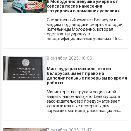
В Молодечно девушка умерла от
м в регионе было зарегистрировано 1
сепсиса после нанесения
809 обращений, из которых...
татуировки в домашних условиях
Следственный комитет Беларуси и
медики подтвердили смерть молодой
жительницы Молодечно, которая
сделала татуировку в
несертифицированных условиях. По
данным СМИ, девушка нанесла рисунок
на предплечье самостоятельно или при
помощи знакомого. Уже спустя два дня
после процедуры кожа начала
8 октября 2025, 10:06
воспаляться, поднялась температура,
появились признаки интоксикации. Когда
Минтруда разъяснило, кто из
состояние резко ухудшилось, её
белорусов имеет право на
доставили в Молодечненскую...
дополнительные перерывы во время
работы
Министерство труда и социальной
защиты напомнило, что белорусское
законодательство предусматривает
дополнительные перерывы для
кормящих матерей, работающих на
постоянной основе. Такие перерывы
предоставляются не реже одного раза
каждые три часа, и их
продолжительность составляет не
7 октября 2025, 21:47