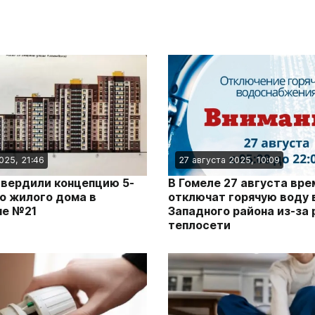
025, 21:46
27 августа 2025, 10:09
твердили концепцию 5-
В Гомеле 27 августа вре
о жилого дома в
отключат горячую воду 
не №21
Западного района из-за
теплосети