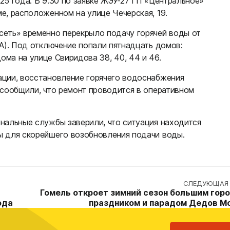
5 года. В 9:30 по заявке ЖЭУ-27 ГП «Центральное»
е, расположенном на улице Чечерская, 19.
сеть» временно перекрыло подачу горячей воды от
А). Под отключение попали пятнадцать домов:
же дома на улице Свиридова 38, 40, 44 и 46.
ации, восстановление горячего водоснабжения
 сообщили, что ремонт проводится в оперативном
нальные службы заверили, что ситуация находится
ы для скорейшего возобновления подачи воды.
СЛЕДУЮЩАЯ 
Гомель откроет зимний сезон большим гор
ода
праздником и парадом Дедов М