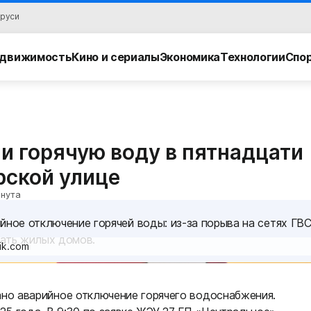
аруси
движимость
Кино и сериалы
Экономика
Технологии
Спо
и горячую воду в пятнадцати
рской улице
инута
йное отключение горячей воды: из-за порыва на сетях ГВ
цать жилых домов.
ik.com
но аварийное отключение горячего водоснабжения.