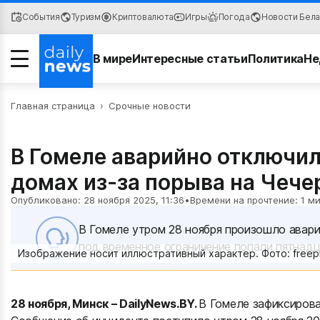
События
Туризм
Криптовалюта
Игры
Погода
Новости Бел
В мире
Интересные статьи
Политика
Не
Главная страница
Происшествия
›
Срочные новости
Авто
В Гомеле аварийно отключил
домах из-за порыва на Чече
Опубликовано: 28 ноября 2025, 11:36
•
Времени на прочтение: 1 м
В Гомеле утром 28 ноября произошло авари
под временное ограничение попали пятнад
Изображение носит иллюстративный характер. Фото: freep
28 ноября, Минск – DailyNews.BY.
В Гомеле зафиксирова