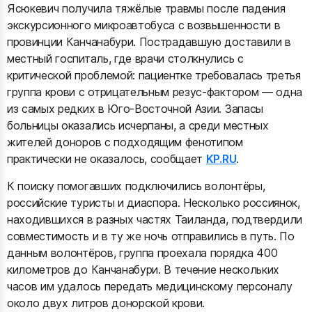
Ясюкевич получила тяжёлые травмы после падения
экскурсионного микроавтобуса с возвышенности в
провинции Канчанабури. Пострадавшую доставили в
местный госпиталь, где врачи столкнулись с
критической проблемой: пациентке требовалась третья
группа крови с отрицательным резус-фактором — одна
из самых редких в Юго-Восточной Азии. Запасы
больницы оказались исчерпаны, а среди местных
жителей доноров с подходящим фенотипом
практически не оказалось, сообщает
KP.RU
.
К поиску помогавших подключились волонтёры,
российские туристы и диаспора. Несколько россиянок,
находившихся в разных частях Таиланда, подтвердили
совместимость и в ту же ночь отправились в путь. По
данным волонтёров, группа проехала порядка 400
километров до Канчанабури. В течение нескольких
часов им удалось передать медицинскому персоналу
около двух литров донорской крови.