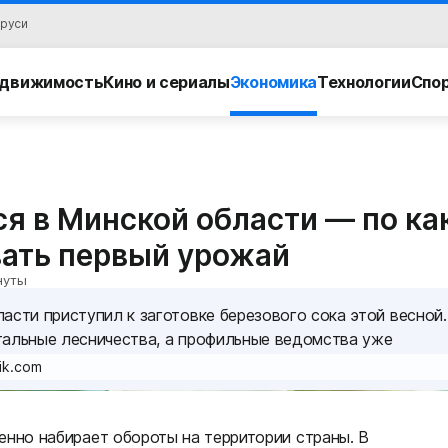
аруси
движимость
Кино и сериалы
Экономика
Технологии
Спо
ся в Минской области — по к
вать первый урожай
нуты
асти приступил к заготовке березового сока этой весной.
тальные лесничества, а профильные ведомства уже
ik.com
енно набирает обороты на территории страны. В