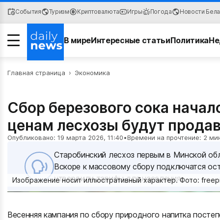
События
Туризм
Криптовалюта
Игры
Погода
Новости Бел
В мире
Интересные статьи
Политика
Не
Главная страница
Происшествия
›
Экономика
Авто
Сбор березового сока начал
ценам лесхозы будут прода
Опубликовано: 19 марта 2026, 11:40
•
Времени на прочтение: 2 ми
Старобинский лесхоз первым в Минской обл
Вскоре к массовому сбору подключатся ос
утвердили тарифы для населения.
Изображение носит иллюстративный характер. Фото: freep
Весенняя кампания по сбору природного напитка постеп