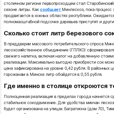
столичном регионе первопроходцем стал Старобинский 
сезоне литры. Как
сообщает
Минлесхоз, пока процесс з
продвигается в южных областях республики. Ожидается,
полномасштабной подсочке деревьев приступят и други
Сколько стоит литр березового со
В преддверии массового потребительского спроса Мин
лесохозяйственное объединение (ГПЛХО) сформировало
свежего напитка, включая налог на добавленную стоимо
реализации. Максимально выгодно приобрести сок мож
цена зафиксирована на уровне 0,42 рубля. В районных ц
горожанам в Минске литр обойдется в 0,55 рубля.
Где именно в столице откроются 
Полноценная реализация в пределах города начнется ср
стабильное сокодвижение. Для удобства минчан лесхо
будет организована на улицах Багратиона (дом 70), Тим