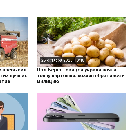
25 октября 2025, 10:48
и превысил
Под Берестовицей украли почти
н из лучших
тонну картошки: хозяин обратился в
етие
милицию